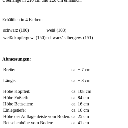
Überlänge in 210 cm und 220 cm erhältlich.
Erhältlich in 4 Farben:
schwarz (100)
weiß (103)
weiß/ kupfergew. (150)
schwarz/ silbergew. (151)
Abmessungen:
Breite:
ca. + 7 cm
Länge:
ca. + 8 cm
Höhe Kopfteil:
ca. 108 cm
Höhe Fußteil:
ca. 84 cm
Höhe Bettseiten:
ca. 16 cm
Einlegetiefe:
ca. 16 cm
Höhe der Auflagenleiste vom Boden:
ca. 25 cm
Bettseitenhöhe vom Boden:
ca. 41 cm