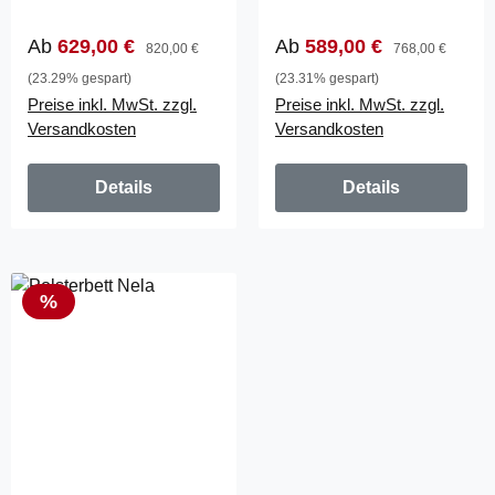
(840)
(822)
Verkaufspreis:
Regulärer Preis:
Verkaufspreis:
Regulärer Preis:
Ab
629,00 €
Ab
589,00 €
820,00 €
768,00 €
(23.29% gespart)
(23.31% gespart)
Preise inkl. MwSt. zzgl.
Preise inkl. MwSt. zzgl.
Versandkosten
Versandkosten
Details
Details
Rabatt
%