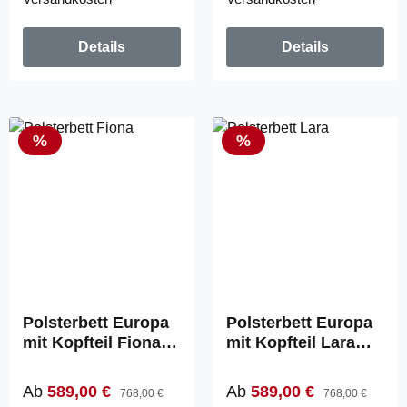
Details
Details
Rabatt
Rabatt
%
%
Polsterbett Europa
Polsterbett Europa
mit Kopfteil Fiona
mit Kopfteil Lara
(860)
(850)
Verkaufspreis:
Regulärer Preis:
Verkaufspreis:
Regulärer Preis:
Ab
589,00 €
Ab
589,00 €
768,00 €
768,00 €