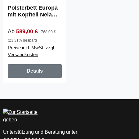
Polsterbett Europa
mit Kopfteil Nela
(820)
Verkaufspreis:
Regulärer Preis:
Ab
589,00 €
768,00 €
(23.31% gespart)
Preise inkl. MwSt. zzgl.
Versandkosten
Details
Unterstützung und Beratung unter: