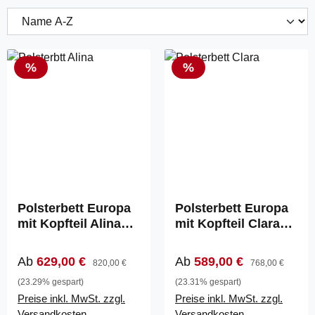
Rabatt
Rabatt
%
%
Polsterbett Europa
Polsterbett Europa
mit Kopfteil Alina
mit Kopfteil Clara
(870)
(855)
Verkaufspreis:
Regulärer Preis:
Verkaufspreis:
Regulärer Preis:
Ab
629,00 €
Ab
589,00 €
820,00 €
768,00 €
(23.29% gespart)
(23.31% gespart)
Preise inkl. MwSt. zzgl.
Preise inkl. MwSt. zzgl.
Versandkosten
Versandkosten