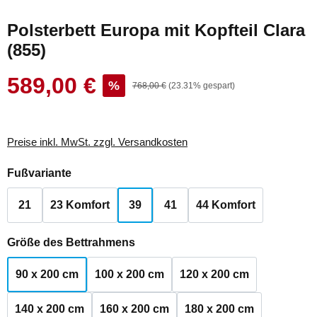
Polsterbett Europa mit Kopfteil Clara
(855)
589,00 €
Verkaufspreis:
%
Regulärer Preis:
768,00 €
(23.31% gespart)
Preise inkl. MwSt. zzgl. Versandkosten
auswählen
Fußvariante
21
23 Komfort
39
41
44 Komfort
auswählen
Größe des Bettrahmens
90 x 200 cm
100 x 200 cm
120 x 200 cm
140 x 200 cm
160 x 200 cm
180 x 200 cm