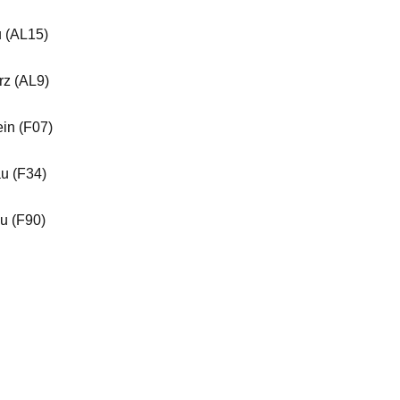
u (AL15)
rz (AL9)
in (F07)
u (F34)
u (F90)