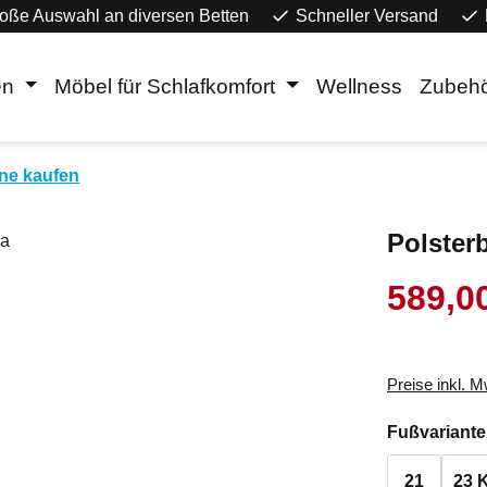
oße Auswahl an diversen Betten
Schneller Versand
en
Möbel für Schlafkomfort
Wellness
Zubeh
ine kaufen
Polsterb
589,0
Verkaufsprei
Preise inkl. 
Fußvariante
21
23 