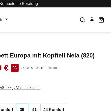
Kompetente Beratung
ör
War
ett Europa mit Kopfteil Nela (820)
0 €
s:
%
Regulärer Preis:
768,00 €
(23.31% gespart)
MwSt. zzgl. Versandkosten
auswählen
Komfort
39
41
44 Komfort