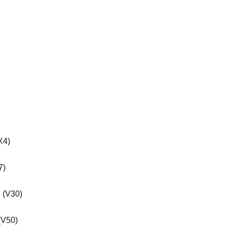
X4)
7)
 (V30)
(V50)