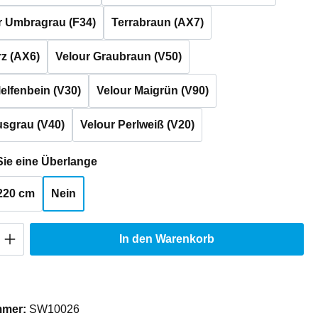
r Umbragrau (F34)
Terrabraun (AX7)
z (AX6)
Velour Graubraun (V50)
lelfenbein (V30)
Velour Maigrün (V90)
usgrau (V40)
Velour Perlweiß (V20)
auswählen
ie eine Überlange
220 cm
Nein
Anzahl: Gib den gewünschten Wert ein oder
In den Warenkorb
mmer:
SW10026