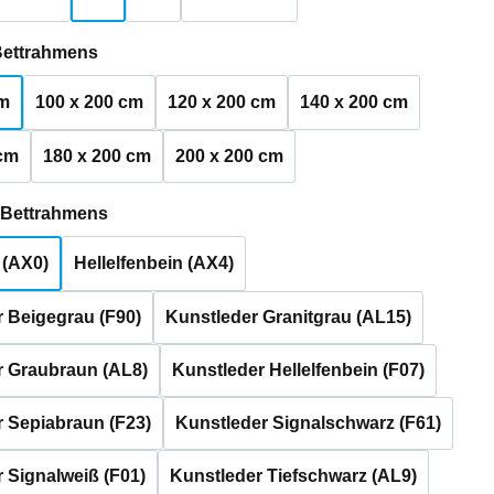
auswählen
Bettrahmens
cm
100 x 200 cm
120 x 200 cm
140 x 200 cm
 cm
180 x 200 cm
200 x 200 cm
auswählen
s Bettrahmens
 (AX0)
Hellelfenbein (AX4)
 Beigegrau (F90)
Kunstleder Granitgrau (AL15)
r Graubraun (AL8)
Kunstleder Hellelfenbein (F07)
 Sepiabraun (F23)
Kunstleder Signalschwarz (F61)
 Signalweiß (F01)
Kunstleder Tiefschwarz (AL9)