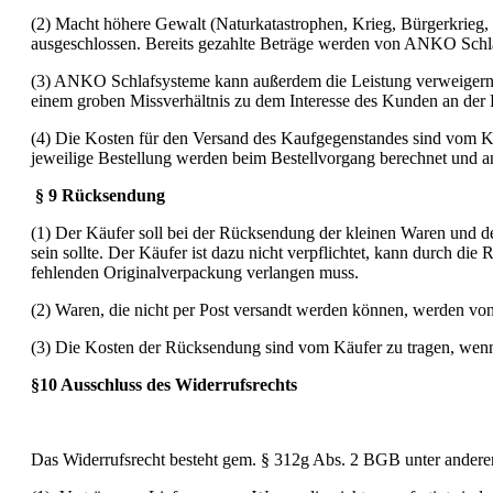
(2) Macht höhere Gewalt (Naturkatastrophen, Krieg, Bürgerkrieg, 
ausgeschlossen. Bereits gezahlte Beträge werden von ANKO Schlaf
(3) ANKO Schlafsysteme kann außerdem die Leistung verweigern, 
einem groben Missverhältnis zu dem Interesse des Kunden an der E
(4) Die Kosten für den Versand des Kaufgegenstandes sind vom Kä
jeweilige Bestellung werden beim Bestellvorgang berechnet und a
§ 9 Rücksendung
(1) Der Käufer soll bei der Rücksendung der kleinen Waren und 
sein sollte. Der Käufer ist dazu nicht verpflichtet, kann durch 
fehlenden Originalverpackung verlangen muss.
(2) Waren, die nicht per Post versandt werden können, werden von
(3) Die Kosten der Rücksendung sind vom Käufer zu tragen, wenn di
§10 Ausschluss des Widerrufsrechts
Das Widerrufsrecht besteht gem. § 312g Abs. 2 BGB unter anderem