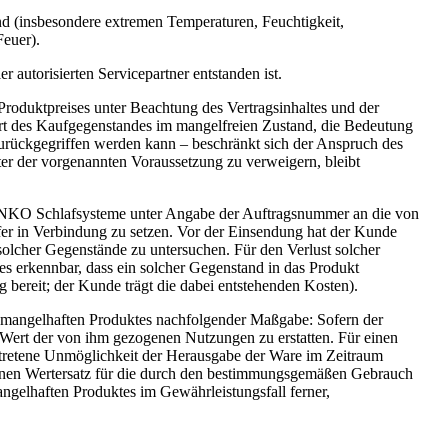
nd (insbesondere extremen Temperaturen, Feuchtigkeit,
Feuer).
autorisierten Servicepartner entstanden ist.
Produktpreises unter Beachtung des Vertragsinhaltes und der
rt des Kaufgegenstandes im mangelfreien Zustand, die Bedeutung
zurückgegriffen werden kann – beschränkt sich der Anspruch des
er der vorgenannten Voraussetzung zu verweigern, bleibt
von ANKO Schlafsysteme unter Angabe der Auftragsnummer an die von
er in Verbindung zu setzen. Vor der Einsendung hat der Kunde
olcher Gegenstände zu untersuchen. Für den Verlust solcher
 erkennbar, dass ein solcher Gegenstand in das Produkt
bereit; der Kunde trägt die dabei entstehenden Kosten).
s mangelhaften Produktes nachfolgender Maßgabe: Sofern der
ert der von ihm gezogenen Nutzungen zu erstatten. Für einen
etretene Unmöglichkeit der Herausgabe der Ware im Zeitraum
nen Wertersatz für die durch den bestimmungsgemäßen Gebrauch
ngelhaften Produktes im Gewährleistungsfall ferner,