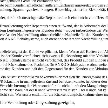
nsachgemäßen Gebrauch entstanden sind,
ukte beim Kunden schädlichen äußeren Einflüssen ausgesetzt worden si
uchung, Spannungsschwankungen, Blitzschlag, statischer Elektrizität, 
er, der durch unsachgemäße Reparatur durch einen nicht vom Hersteller 
rsatzlieferung oder Reparatur) einen Aufwand, der in Anbetracht des 
dem Leistungsinteresse des Kunden steht – wobei insbesondere der We
dere Art der Nacherfüllung ohne erhebliche Nachteile für den Kunden 
von ANKO Schlafsysteme, auch diese andere Art der Nacherfüllung unt
Ersatzlieferung ist der Kunde verpflichtet, kleine Waren auf Kosten 
ist der Kunde verpflichtet, sich zwecks Rücksendung mit dem Verkäuf
KO Schlafsysteme ist nicht verpflichtet, das Produkt auf den Einbau s
ar bei Rücknahme des Produktes für ANKO Schlafsysteme ohne weiteres
eme den Kunden und hält den Gegenstand für den Kunden zur Abholung 
um ein Austauschprodukt zu bekommen, richtet sich die Rückgewähr de
cknahme in mangelfreiem Zustand benutzen konnte, hat dieser den W
 Verschlechterung der Ware sowie für die nicht durch den Mangel eing
me der Ware hat der Kunde Wertersatz zu leisten. Der Kunde hat kei
flicht zum Wertersatz entfällt für die Rücksendung/Rücknahme eines ma
 der Verarbeitung oder Umgestaltung gezeigt hat,