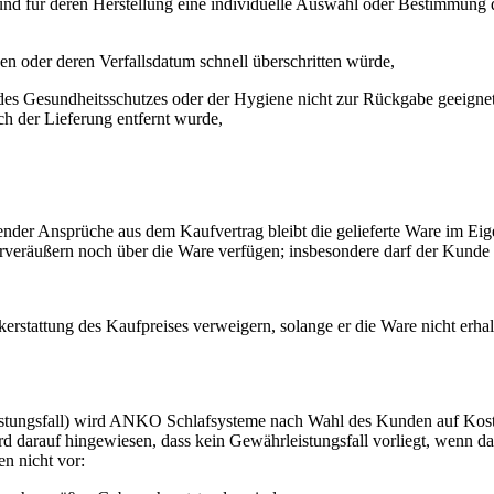
 und für deren Herstellung eine individuelle Auswahl oder Bestimmung 
en oder deren Verfallsdatum schnell überschritten würde,
es Gesundheitsschutzes oder der Hygiene nicht zur Rückgabe geeignet 
h der Lieferung entfernt wurde,
hender Ansprüche aus dem Kaufvertrag bleibt die gelieferte Ware im 
rveräußern noch über die Ware verfügen; insbesondere darf der Kunde 
rstattung des Kaufpreises verweigern, solange er die Ware nicht erha
leistungsfall) wird ANKO Schlafsysteme nach Wahl des Kunden auf Ko
rd darauf hingewiesen, dass kein Gewährleistungsfall vorliegt, wenn d
en nicht vor: