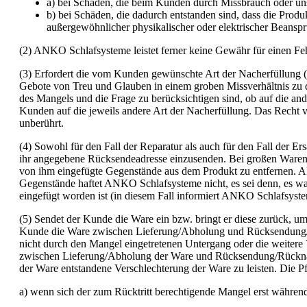
a) bei Schäden, die beim Kunden durch Missbrauch oder u
b) bei Schäden, die dadurch entstanden sind, dass die Prod
außergewöhnlicher physikalischer oder elektrischer Beanspr
(2) ANKO Schlafsysteme leistet ferner keine Gewähr für einen Fehl
(3) Erfordert die vom Kunden gewünschte Art der Nacherfüllung (E
Gebote von Treu und Glauben in einem groben Missverhältnis zu 
des Mangels und die Frage zu berücksichtigen sind, ob auf die an
Kunden auf die jeweils andere Art der Nacherfüllung. Das Recht 
unberührt.
(4) Sowohl für den Fall der Reparatur als auch für den Fall der 
ihr angegebene Rücksendeadresse einzusenden. Bei großen Waren 
von ihm eingefügte Gegenstände aus dem Produkt zu entfernen. AN
Gegenstände haftet ANKO Schlafsysteme nicht, es sei denn, es w
eingefügt worden ist (in diesem Fall informiert ANKO Schlafsyst
(5) Sendet der Kunde die Ware ein bzw. bringt er diese zurück, 
Kunde die Ware zwischen Lieferung/Abholung und Rücksendung/Rü
nicht durch den Mangel eingetretenen Untergang oder die weitere
zwischen Lieferung/Abholung der Ware und Rücksendung/Rücknah
der Ware entstandene Verschlechterung der Ware zu leisten. Die P
a) wenn sich der zum Rücktritt berechtigende Mangel erst während