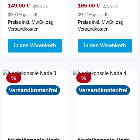
Verkaufspreis:
Regulärer Preis:
Verkaufspreis:
Regulärer Preis:
149,00 €
165,00 €
209,00 €
219,00 €
(28.71% gespart)
(24.66% gespart)
Preise inkl. MwSt. zzgl.
Preise inkl. MwSt. zzgl.
Versandkosten
Versandkosten
In den Warenkorb
In den Warenkorb
Rabatt
Rabatt
%
%
Versandkostenfrei
Versandkostenfrei