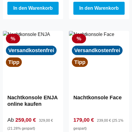
In den Warenkorb
In den Warenkorb
Rabatt
Rabatt
%
%
Versandkostenfrei
Versandkostenfrei
Tipp
Tipp
Nachtkonsole ENJA
Nachtkonsole Face
online kaufen
Verkaufspreis:
Regulärer Preis:
Verkaufspreis:
Regulärer Preis:
Ab
259,00 €
179,00 €
329,00 €
239,00 €
(25.1%
(21.28% gespart)
gespart)