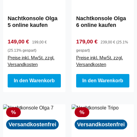
Nachtkonsole Olga
Nachtkonsole Olga
5 online kaufen
6 online kaufen
Verkaufspreis:
Regulärer Preis:
Verkaufspreis:
Regulärer Preis:
149,00 €
179,00 €
199,00 €
239,00 €
(25.1%
(25.13% gespart)
gespart)
Preise inkl. MwSt. zzgl.
Preise inkl. MwSt. zzgl.
Versandkosten
Versandkosten
In den Warenkorb
In den Warenkorb
Rabatt
Rabatt
%
%
Versandkostenfrei
Versandkostenfrei