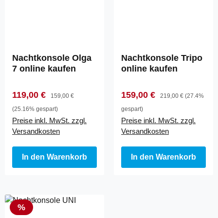
Nachtkonsole Olga
Nachtkonsole Tripo
7 online kaufen
online kaufen
Verkaufspreis:
Regulärer Preis:
Verkaufspreis:
Regulärer Preis:
119,00 €
159,00 €
159,00 €
219,00 €
(27.4%
(25.16% gespart)
gespart)
Preise inkl. MwSt. zzgl.
Preise inkl. MwSt. zzgl.
Versandkosten
Versandkosten
In den Warenkorb
In den Warenkorb
Rabatt
%