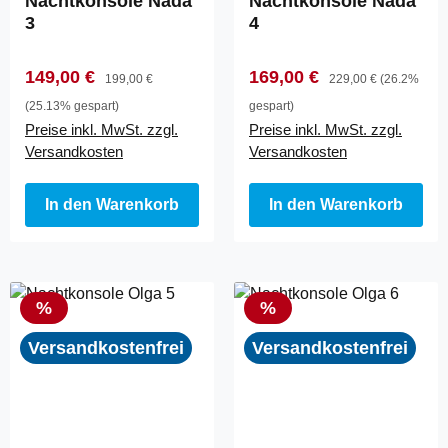
Nachtkonsole Nada
Nachtkonsole Nada
3
4
Verkaufspreis:
Regulärer Preis:
Verkaufspreis:
Regulärer Preis:
149,00 €
169,00 €
199,00 €
229,00 €
(26.2%
(25.13% gespart)
gespart)
Preise inkl. MwSt. zzgl.
Preise inkl. MwSt. zzgl.
Versandkosten
Versandkosten
In den Warenkorb
In den Warenkorb
Rabatt
Rabatt
%
%
Versandkostenfrei
Versandkostenfrei