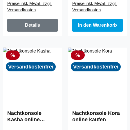
Preise inkl. MwSt. zzgl.
Preise inkl. MwSt. zzgl.
Versandkosten
Versandkosten
Details
In den Warenkorb
Rabatt
Rabatt
%
%
Versandkostenfrei
Versandkostenfrei
Nachtkonsole
Nachtkonsole Kora
Kasha online
online kaufen
kaufen