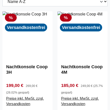
Rabatt
Rabatt
%
%
Versandkostenfrei
Versandkostenfrei
Nachtkonsole Coop
Nachtkonsole Coop
3H
4M
Verkaufspreis:
Regulärer Preis:
Verkaufspreis:
Regulärer Preis:
199,00 €
185,00 €
269,00 €
249,00 €
(25.7%
(26.02% gespart)
gespart)
Preise inkl. MwSt. zzgl.
Preise inkl. MwSt. zzgl.
Versandkosten
Versandkosten