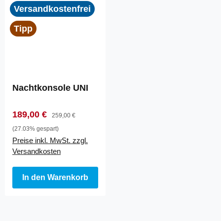
Versandkostenfrei
Tipp
Nachtkonsole UNI
Verkaufspreis:
Regulärer Preis:
189,00 €
259,00 €
(27.03% gespart)
Preise inkl. MwSt. zzgl.
Versandkosten
In den Warenkorb