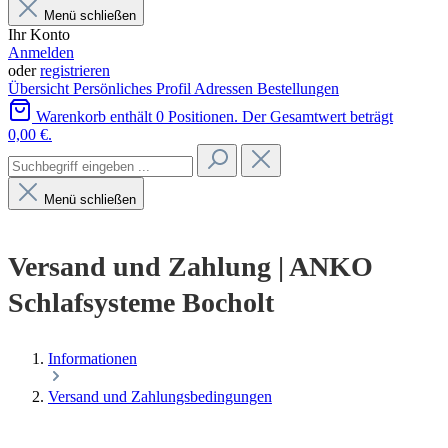
Menü schließen
Ihr Konto
Anmelden
oder
registrieren
Übersicht
Persönliches Profil
Adressen
Bestellungen
Warenkorb enthält 0 Positionen. Der Gesamtwert beträgt
0,00 €.
Menü schließen
Versand und Zahlung | ANKO
Schlafsysteme Bocholt
Informationen
Versand und Zahlungsbedingungen