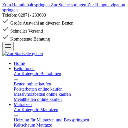
Zum Hauptinhalt springen
Zur Suche springen
Zur Hauptnavigation
springen
Telefon: 02871- 233603
Große Auswahl an diversen Betten
Schneller Versand
Kompetente Beratung
Home
Bettrahmen
Zur Kategorie Bettrahmen
Betten online kaufen
Polsterbetten online kaufen
Massivholzbetten online kaufen
Metallbetten online kaufen
Matratzen
Zur Kategorie Matratzen
Heizung für Matratzen und Boxspringbett
Kaltschaum Matratze