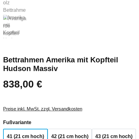
Bettrahmen Amerika mit Kopfteil
Hudson Massiv
838,00 €
Regulärer Preis:
Preise inkl. MwSt. zzgl. Versandkosten
auswählen
Fußvariante
41 (21 cm hoch)
42 (21 cm hoch)
43 (21 cm hoch)