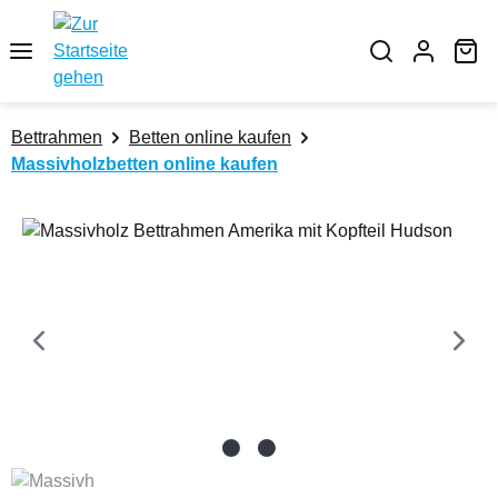
Zum Hauptinhalt springen
Wa
Bettrahmen
Betten online kaufen
Massivholzbetten online kaufen
Bildergalerie überspringen