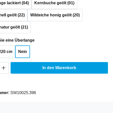
e lackiert (04)
Kernbuche geölt (01)
ell geölt (22)
Wildeiche honig geölt (20)
natur geölt (21)
auswählen
ie eine Überlange
220 cm
Nein
Anzahl: Gib den gewünschten Wert ein oder
In den Warenkorb
mmer:
SW10025.396