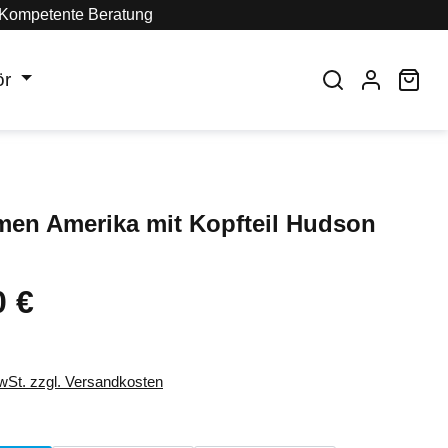
Kompetente Beratung
ör
War
men Amerika mit Kopfteil Hudson
0 €
eis:
MwSt. zzgl. Versandkosten
auswählen