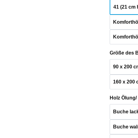
41 (21 cm 
Komforthö
Komforthö
Größe des 
90 x 200 c
160 x 200
Holz Ölung/
Buche lack
Buche waln