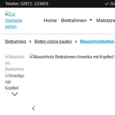
Telefon: 02871- 233603
Gr
m Hauptinhalt springen
Zur Suche springen
Zur Hauptnavigation springen
Home
Bettrahmen
Matratz
Bettrahmen
Betten online kaufen
Massivholzbetten 
Bildergalerie überspringen