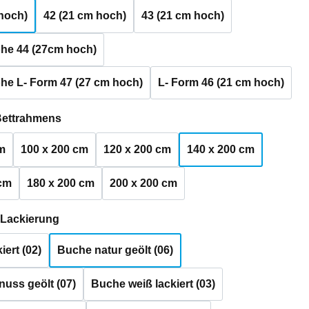
hoch)
42 (21 cm hoch)
43 (21 cm hoch)
he 44 (27cm hoch)
he L- Form 47 (27 cm hoch)
L- Form 46 (21 cm hoch)
auswählen
Bettrahmens
m
100 x 200 cm
120 x 200 cm
140 x 200 cm
 cm
180 x 200 cm
200 x 200 cm
auswählen
 Lackierung
iert (02)
Buche natur geölt (06)
uss geölt (07)
Buche weiß lackiert (03)