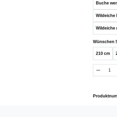
Buche weng
Wildeiche h
Wildeiche 
Wünschen S
210 cm
Produkt 
Produktnu