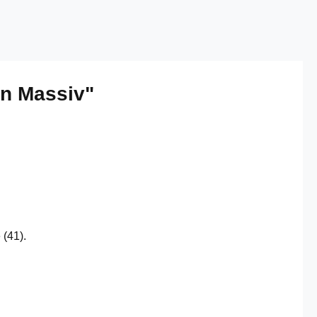
on Massiv"
 (41).