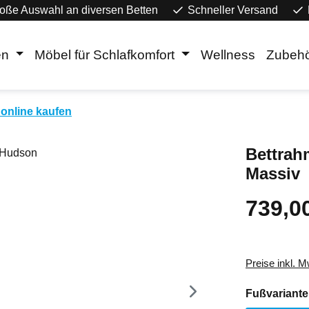
oße Auswahl an diversen Betten
Schneller Versand
en
Möbel für Schlafkomfort
Wellness
Zubeh
online kaufen
Bettrah
Massiv
739,0
Regulärer Pr
Preise inkl. 
Fußvariante