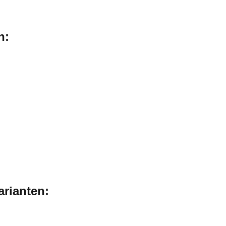
n:
arianten: