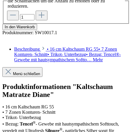
die Schaltflächen um die Anzahl zu erhöhen oder zu
reduzieren.
In den Warenkorb
Produktnummer:
SW10017.1
Beschreibung
• 16 cm Kaltschaum RG 55• 7 Zonen
Konturen- Schnitt• Trikot- Unterbezug• Bezug: Tencel®-
Gewebe mit hautsympathischem Softto…
Mehr
Menü schließen
Produktinformationen "Kaltschaum
Matratze Diane"
• 16 cm Kaltschaum RG 55
• 7 Zonen Konturen- Schnitt
• Trikot- Unterbezug
®
• Bezug:
Tencel
- Gewebe mit hautsympathischem Softtouch,
®
veredelt mit Ultrafresh
Silpure
- natürliches Silber sorgt für