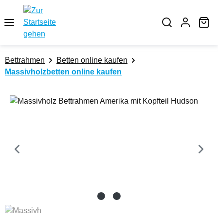
Zum Hauptinhalt springen
Wa
Bettrahmen
Betten online kaufen
Massivholzbetten online kaufen
Bildergalerie überspringen