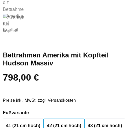
Bettrahmen Amerika mit Kopfteil
Hudson Massiv
798,00 €
Regulärer Preis:
Preise inkl. MwSt. zzgl. Versandkosten
auswählen
Fußvariante
41 (21 cm hoch)
42 (21 cm hoch)
43 (21 cm hoch)