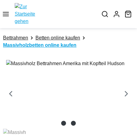
Zum Hauptinhalt springen
Wa
Bettrahmen
Betten online kaufen
Massivholzbetten online kaufen
Bildergalerie überspringen