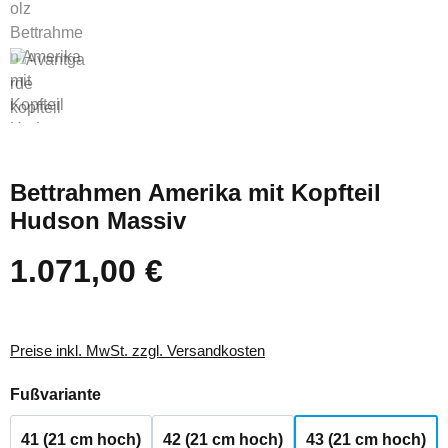
Bettrahmen Amerika mit Kopfteil
Hudson Massiv
1.071,00 €
Regulärer Preis:
Preise inkl. MwSt. zzgl. Versandkosten
auswählen
Fußvariante
41 (21 cm hoch)
42 (21 cm hoch)
43 (21 cm hoch)