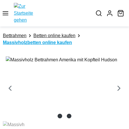
Zum Hauptinhalt springen
Wa
Bettrahmen
Betten online kaufen
Massivholzbetten online kaufen
Bildergalerie überspringen