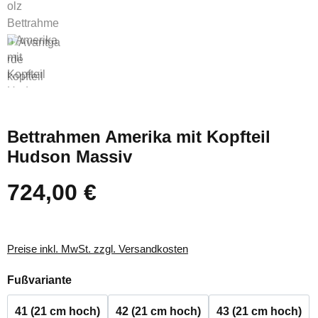
Bettrahmen Amerika mit Kopfteil
Hudson Massiv
724,00 €
Regulärer Preis:
Preise inkl. MwSt. zzgl. Versandkosten
auswählen
Fußvariante
41 (21 cm hoch)
42 (21 cm hoch)
43 (21 cm hoch)