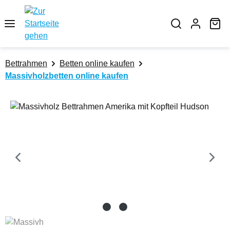
Zum Hauptinhalt springen
Wa
Bettrahmen
Betten online kaufen
Massivholzbetten online kaufen
Bildergalerie überspringen