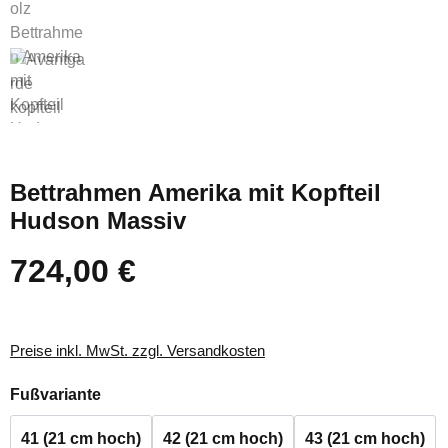
Bettrahmen Amerika mit Kopfteil
Hudson Massiv
724,00 €
Regulärer Preis:
Preise inkl. MwSt. zzgl. Versandkosten
auswählen
Fußvariante
41 (21 cm hoch)
42 (21 cm hoch)
43 (21 cm hoch)