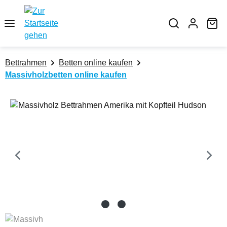
Zum Hauptinhalt springen
Wa
Bettrahmen
Betten online kaufen
Massivholzbetten online kaufen
Bildergalerie überspringen