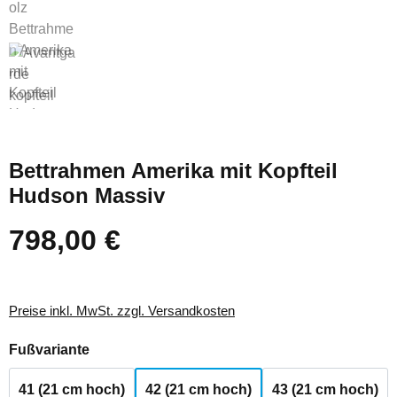
Bettrahmen Amerika mit Kopfteil
Hudson Massiv
798,00 €
Regulärer Preis:
Preise inkl. MwSt. zzgl. Versandkosten
auswählen
Fußvariante
41 (21 cm hoch)
42 (21 cm hoch)
43 (21 cm hoch)