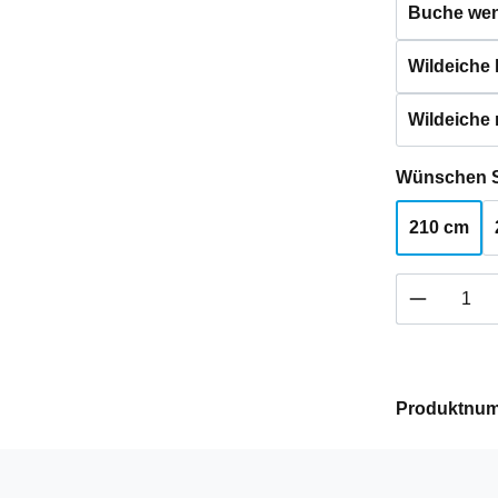
Buche weng
Wildeiche h
Wildeiche 
Wünschen S
210 cm
Produkt 
Produktnu