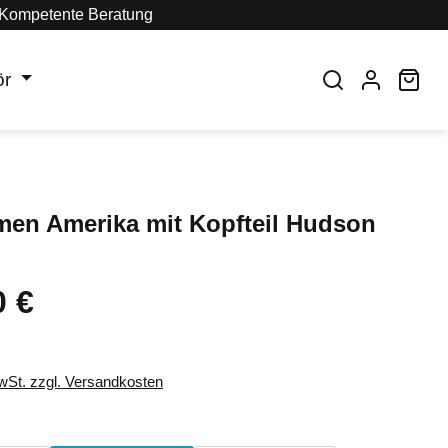
Kompetente Beratung
ör
War
men Amerika mit Kopfteil Hudson
0 €
eis:
MwSt. zzgl. Versandkosten
auswählen