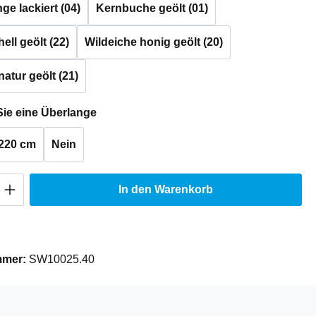
e lackiert (04)
Kernbuche geölt (01)
ell geölt (22)
Wildeiche honig geölt (20)
natur geölt (21)
auswählen
ie eine Überlange
220 cm
Nein
Anzahl: Gib den gewünschten Wert ein oder
In den Warenkorb
mmer:
SW10025.40