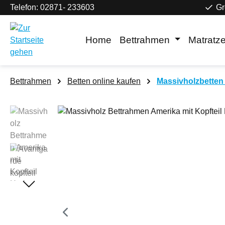
Telefon: 02871- 233603
Gr
m Hauptinhalt springen
Zur Suche springen
Zur Hauptnavigation springen
Home
Bettrahmen
Matratz
Bettrahmen
Betten online kaufen
Massivholzbetten 
Bildergalerie überspringen