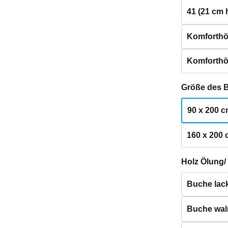
41 (21 cm 
Komforthö
Komforthö
Größe des 
90 x 200 
160 x 200
Holz Ölung/
Buche lack
Buche waln