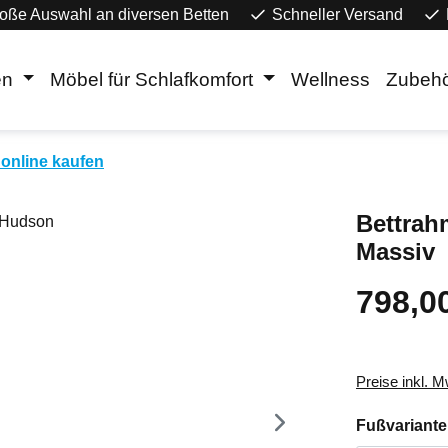
oße Auswahl an diversen Betten
Schneller Versand
en
Möbel für Schlafkomfort
Wellness
Zubeh
online kaufen
Bettrah
Massiv
798,0
Regulärer Pr
Preise inkl. 
Fußvariante