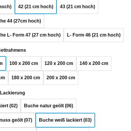
hoch)
42 (21 cm hoch)
43 (21 cm hoch)
he 44 (27cm hoch)
he L- Form 47 (27 cm hoch)
L- Form 46 (21 cm hoch)
auswählen
Bettrahmens
cm
100 x 200 cm
120 x 200 cm
140 x 200 cm
 cm
180 x 200 cm
200 x 200 cm
auswählen
 Lackierung
iert (02)
Buche natur geölt (06)
uss geölt (07)
Buche weiß lackiert (03)