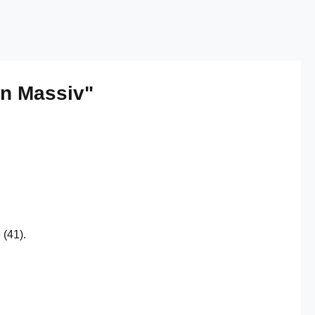
on Massiv"
 (41).