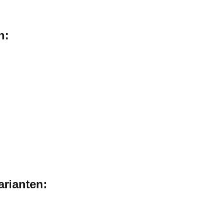
n:
arianten: