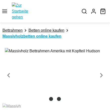
Zum Hauptinhalt springen
Wa
Bettrahmen
Betten online kaufen
Massivholzbetten online kaufen
Bildergalerie überspringen