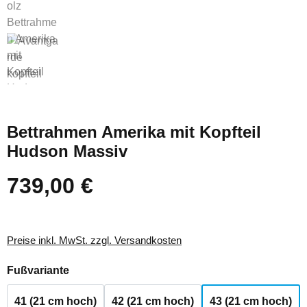
Bettrahmen Amerika mit Kopfteil
Hudson Massiv
739,00 €
Regulärer Preis:
Preise inkl. MwSt. zzgl. Versandkosten
auswählen
Fußvariante
41 (21 cm hoch)
42 (21 cm hoch)
43 (21 cm hoch)