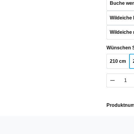
Buche weng
Wildeiche h
Wildeiche 
Wünschen S
210 cm
Produkt 
Produktnu