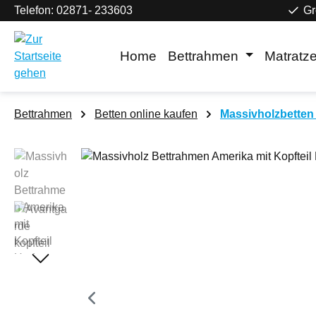
Telefon: 02871- 233603
Gr
m Hauptinhalt springen
Zur Suche springen
Zur Hauptnavigation springen
Home
Bettrahmen
Matratz
Bettrahmen
Betten online kaufen
Massivholzbetten 
Bildergalerie überspringen