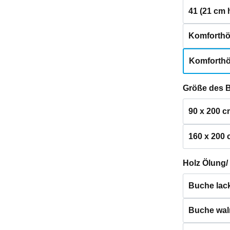
41 (21 cm 
Komforthö
Komforthö
Größe des 
90 x 200 c
160 x 200
Holz Ölung/
Buche lack
Buche waln