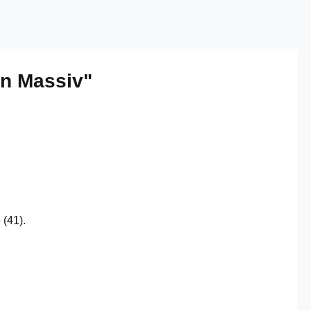
on Massiv"
 (41).