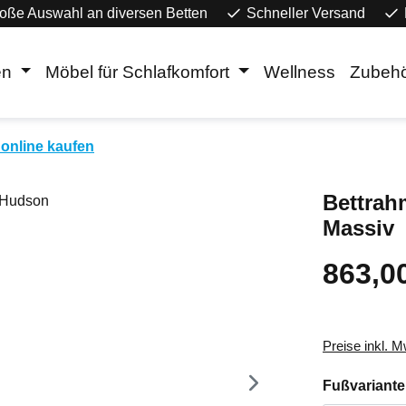
oße Auswahl an diversen Betten
Schneller Versand
en
Möbel für Schlafkomfort
Wellness
Zubeh
online kaufen
Bettrah
Massiv
863,0
Regulärer Pr
Preise inkl. 
Fußvariante