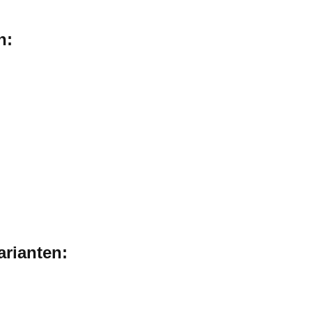
n:
arianten: