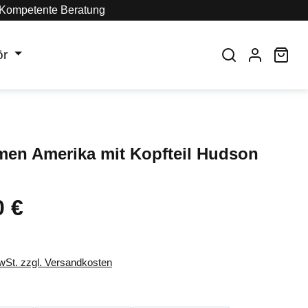
Kompetente Beratung
ör
War
men Amerika mit Kopfteil Hudson
0 €
eis:
MwSt. zzgl. Versandkosten
auswählen