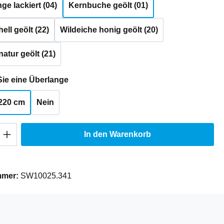
e lackiert (04)
Kernbuche geölt (01)
ell geölt (22)
Wildeiche honig geölt (20)
natur geölt (21)
auswählen
ie eine Überlange
220 cm
Nein
Anzahl: Gib den gewünschten Wert ein oder
In den Warenkorb
mmer:
SW10025.341