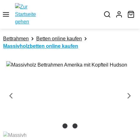
Zum Hauptinhalt springen
Wa
Bettrahmen
Betten online kaufen
Massivholzbetten online kaufen
Bildergalerie überspringen