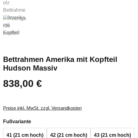
Bettrahmen Amerika mit Kopfteil
Hudson Massiv
838,00 €
Regulärer Preis:
Preise inkl. MwSt. zzgl. Versandkosten
auswählen
Fußvariante
41 (21 cm hoch)
42 (21 cm hoch)
43 (21 cm hoch)