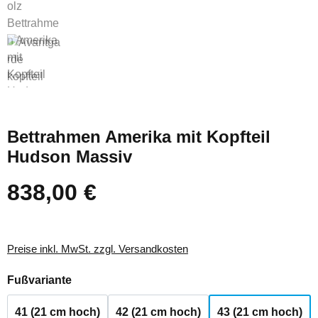
Bettrahmen Amerika mit Kopfteil
Hudson Massiv
838,00 €
Regulärer Preis:
Preise inkl. MwSt. zzgl. Versandkosten
auswählen
Fußvariante
41 (21 cm hoch)
42 (21 cm hoch)
43 (21 cm hoch)