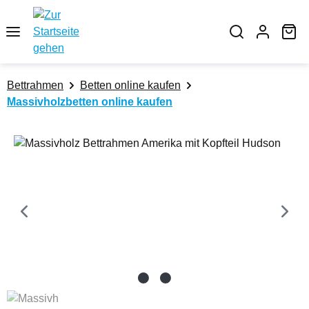
Zum Hauptinhalt springen
Wa
Bettrahmen
Betten online kaufen
Massivholzbetten online kaufen
Bildergalerie überspringen