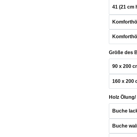
41 (21 cm 
Komforthö
Komforthö
Größe des 
90 x 200 c
160 x 200
Holz Ölung/
Buche lack
Buche waln