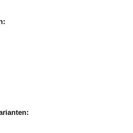
n:
arianten: