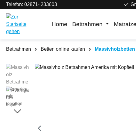
Telefon: 02871- 233603
Gr
m Hauptinhalt springen
Zur Suche springen
Zur Hauptnavigation springen
Home
Bettrahmen
Matratz
Bettrahmen
Betten online kaufen
Massivholzbetten 
Bildergalerie überspringen