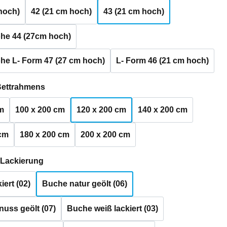
hoch)
42 (21 cm hoch)
43 (21 cm hoch)
he 44 (27cm hoch)
he L- Form 47 (27 cm hoch)
L- Form 46 (21 cm hoch)
auswählen
Bettrahmens
m
100 x 200 cm
120 x 200 cm
140 x 200 cm
 cm
180 x 200 cm
200 x 200 cm
auswählen
 Lackierung
iert (02)
Buche natur geölt (06)
uss geölt (07)
Buche weiß lackiert (03)