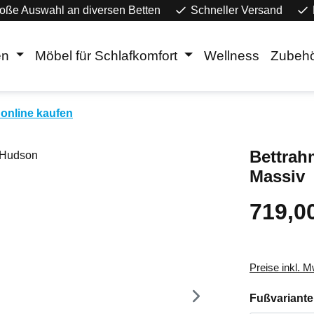
oße Auswahl an diversen Betten
Schneller Versand
en
Möbel für Schlafkomfort
Wellness
Zubeh
online kaufen
Bettrah
Massiv
719,0
Regulärer Pr
Preise inkl. 
Fußvariante