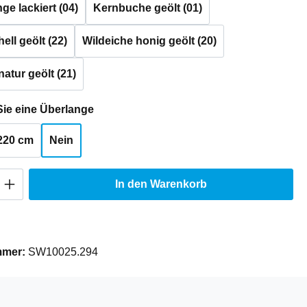
e lackiert (04)
Kernbuche geölt (01)
ell geölt (22)
Wildeiche honig geölt (20)
natur geölt (21)
auswählen
ie eine Überlange
220 cm
Nein
Anzahl: Gib den gewünschten Wert ein oder
In den Warenkorb
mmer:
SW10025.294