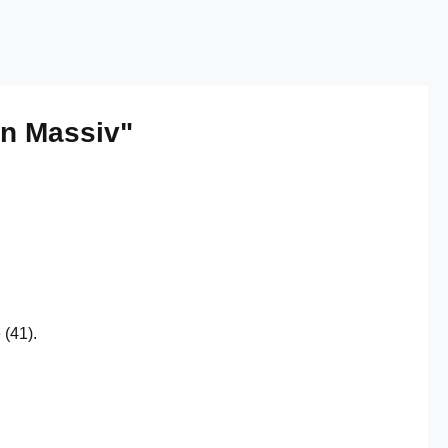
on Massiv"
 (41).