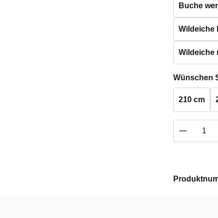
Buche weng
Wildeiche h
Wildeiche 
Wünschen S
210 cm
Produkt 
Produktnu