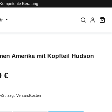
Kompetente Beratung
ör
War
men Amerika mit Kopfteil Hudson
0 €
eis:
MwSt. zzgl. Versandkosten
auswählen