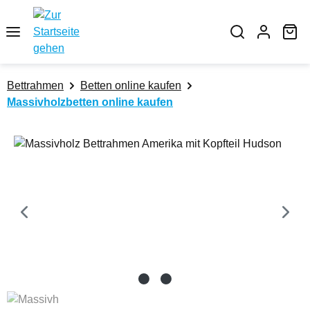
Zum Hauptinhalt springen
Wa
Bettrahmen
Betten online kaufen
Massivholzbetten online kaufen
Bildergalerie überspringen