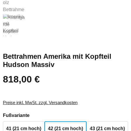
Bettrahmen Amerika mit Kopfteil
Hudson Massiv
818,00 €
Regulärer Preis:
Preise inkl. MwSt. zzgl. Versandkosten
auswählen
Fußvariante
41 (21 cm hoch)
42 (21 cm hoch)
43 (21 cm hoch)