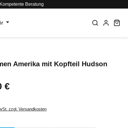
Kompetente Beratung
ör
War
men Amerika mit Kopfteil Hudson
0 €
eis:
MwSt. zzgl. Versandkosten
auswählen