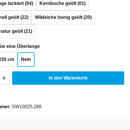
e lackiert (04)
Kernbuche geölt (01)
ell geölt (22)
Wildeiche honig geölt (20)
natur geölt (21)
auswählen
ie eine Überlange
220 cm
Nein
Anzahl: Gib den gewünschten Wert ein oder
In den Warenkorb
mmer:
SW10025.288