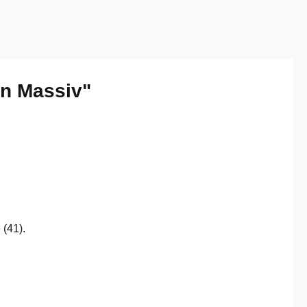
on Massiv"
 (41).