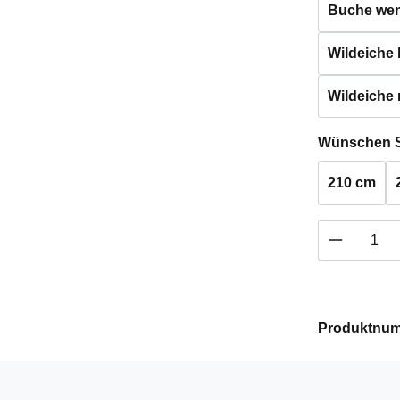
Buche weng
Wildeiche h
Wildeiche 
Wünschen S
210 cm
Produkt 
Produktnu