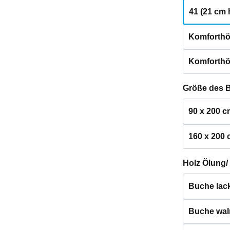
41 (21 cm 
Komforthö
Komforthö
Größe des 
90 x 200 c
160 x 200
Holz Ölung/
Buche lack
Buche waln