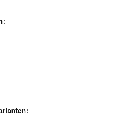
n:
arianten: