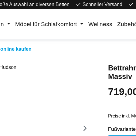
oße Auswahl an diversen Betten
Schneller Versand
en
Möbel für Schlafkomfort
Wellness
Zubeh
online kaufen
Bettrah
Massiv
719,0
Regulärer Pr
Preise inkl. 
Fußvariante