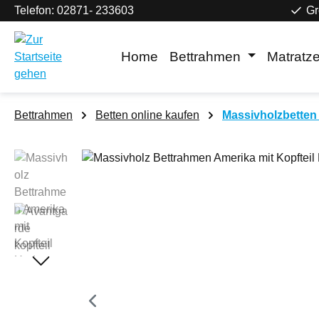
Telefon: 02871- 233603
Gr
m Hauptinhalt springen
Zur Suche springen
Zur Hauptnavigation springen
Home
Bettrahmen
Matratz
Bettrahmen
Betten online kaufen
Massivholzbetten 
Bildergalerie überspringen