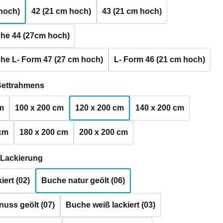
hoch)
42 (21 cm hoch)
43 (21 cm hoch)
he 44 (27cm hoch)
he L- Form 47 (27 cm hoch)
L- Form 46 (21 cm hoch)
auswählen
Bettrahmens
m
100 x 200 cm
120 x 200 cm
140 x 200 cm
 cm
180 x 200 cm
200 x 200 cm
auswählen
 Lackierung
iert (02)
Buche natur geölt (06)
uss geölt (07)
Buche weiß lackiert (03)