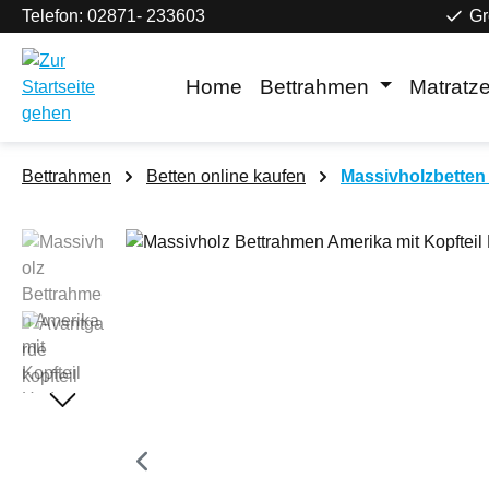
Telefon: 02871- 233603
Gr
m Hauptinhalt springen
Zur Suche springen
Zur Hauptnavigation springen
Home
Bettrahmen
Matratz
Bettrahmen
Betten online kaufen
Massivholzbetten 
Bildergalerie überspringen