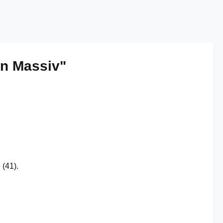
on Massiv"
 (41).