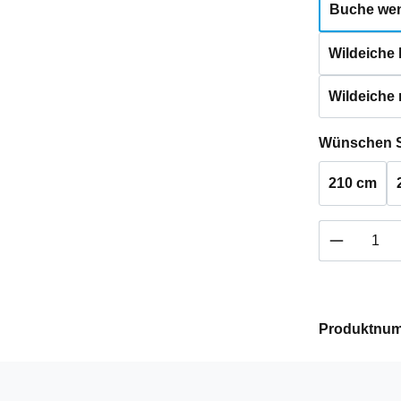
Buche weng
Wildeiche h
Wildeiche 
Wünschen S
210 cm
Produkt 
Produktnu