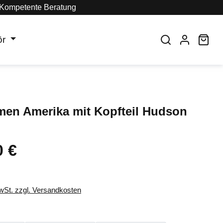
Kompetente Beratung
ör
War
men Amerika mit Kopfteil Hudson
0 €
eis:
MwSt. zzgl. Versandkosten
auswählen