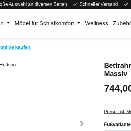
oße Auswahl an diversen Betten
Schneller Versand
en
Möbel für Schlafkomfort
Wellness
Zubeh
online kaufen
Bettrah
Massiv
744,0
Regulärer Pr
Preise inkl. 
Fußvariante