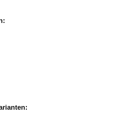
n:
arianten: