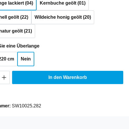
e lackiert (04)
Kernbuche geölt (01)
ell geölt (22)
Wildeiche honig geölt (20)
natur geölt (21)
auswählen
ie eine Überlange
220 cm
Nein
Anzahl: Gib den gewünschten Wert ein oder
In den Warenkorb
mmer:
SW10025.282