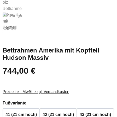
Bettrahmen Amerika mit Kopfteil
Hudson Massiv
744,00 €
Regulärer Preis:
Preise inkl. MwSt. zzgl. Versandkosten
auswählen
Fußvariante
41 (21 cm hoch)
42 (21 cm hoch)
43 (21 cm hoch)