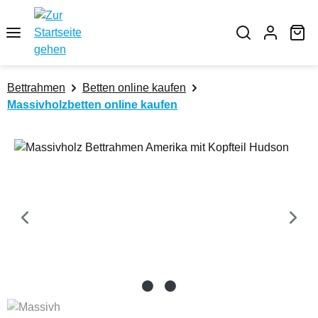
Zum Hauptinhalt springen
Wa
Bettrahmen
Betten online kaufen
Massivholzbetten online kaufen
Bildergalerie überspringen