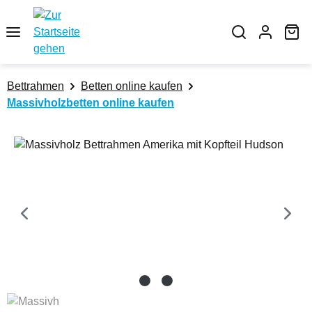
Zum Hauptinhalt springen
Wa
Bettrahmen
Betten online kaufen
Massivholzbetten online kaufen
Bildergalerie überspringen