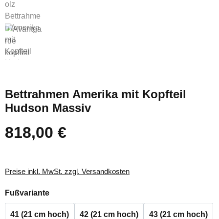
Bettrahmen Amerika mit Kopfteil
Hudson Massiv
818,00 €
Regulärer Preis:
Preise inkl. MwSt. zzgl. Versandkosten
auswählen
Fußvariante
41 (21 cm hoch)
42 (21 cm hoch)
43 (21 cm hoch)