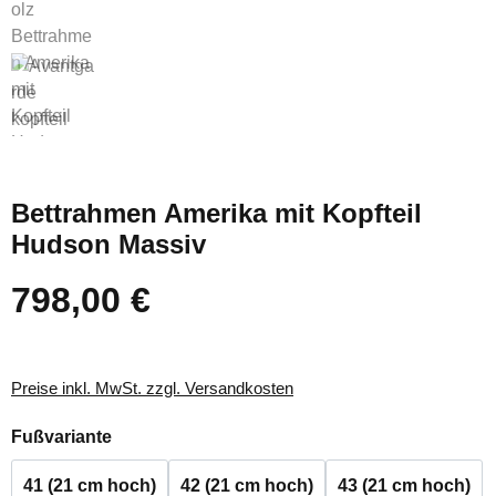
Bettrahmen Amerika mit Kopfteil
Hudson Massiv
798,00 €
Regulärer Preis:
Preise inkl. MwSt. zzgl. Versandkosten
auswählen
Fußvariante
41 (21 cm hoch)
42 (21 cm hoch)
43 (21 cm hoch)