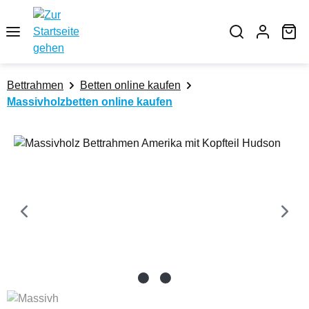
Zum Hauptinhalt springen
Wa
Bettrahmen
Betten online kaufen
Massivholzbetten online kaufen
Bildergalerie überspringen