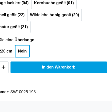
e lackiert (04)
Kernbuche geölt (01)
ell geölt (22)
Wildeiche honig geölt (20)
natur geölt (21)
auswählen
ie eine Überlange
220 cm
Nein
Anzahl: Gib den gewünschten Wert ein oder
In den Warenkorb
mmer:
SW10025.198