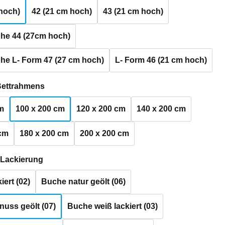
hoch)
42 (21 cm hoch)
43 (21 cm hoch)
he 44 (27cm hoch)
he L- Form 47 (27 cm hoch)
L- Form 46 (21 cm hoch)
auswählen
Bettrahmens
m
100 x 200 cm
120 x 200 cm
140 x 200 cm
 cm
180 x 200 cm
200 x 200 cm
auswählen
 Lackierung
iert (02)
Buche natur geölt (06)
uss geölt (07)
Buche weiß lackiert (03)