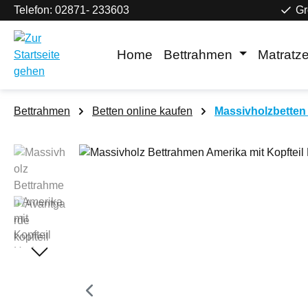
Telefon: 02871- 233603
Gr
m Hauptinhalt springen
Zur Suche springen
Zur Hauptnavigation springen
Home
Bettrahmen
Matratz
Bettrahmen
Betten online kaufen
Massivholzbetten 
Bildergalerie überspringen