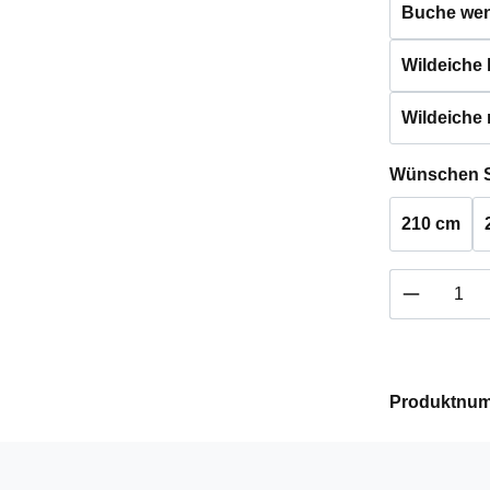
Buche weng
Wildeiche h
Wildeiche 
Wünschen S
210 cm
Produkt 
Produktnu