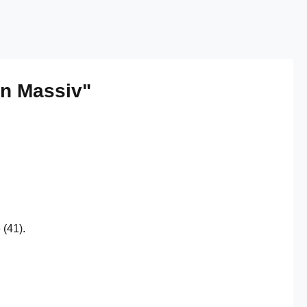
on Massiv"
 (41).