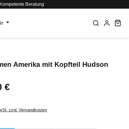
Kompetente Beratung
ör
War
men Amerika mit Kopfteil Hudson
0 €
eis:
MwSt. zzgl. Versandkosten
auswählen