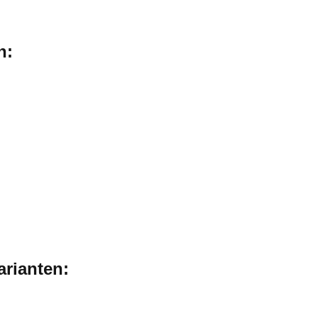
n:
arianten: