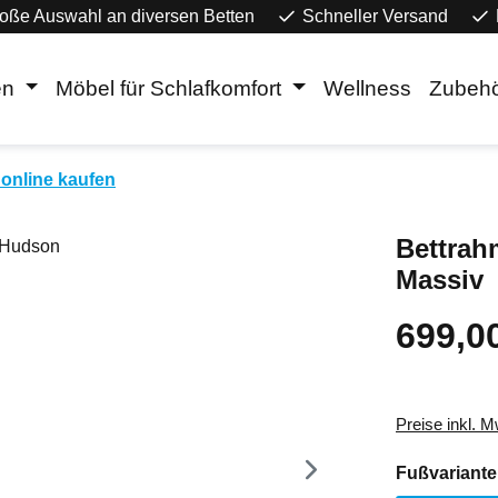
oße Auswahl an diversen Betten
Schneller Versand
en
Möbel für Schlafkomfort
Wellness
Zubeh
online kaufen
Bettrah
Massiv
699,0
Regulärer Pr
Preise inkl. 
Fußvariante