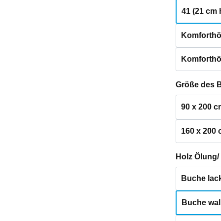
41 (21 cm 
Komforthö
Komforthö
Größe des 
90 x 200 c
160 x 200
Holz Ölung/
Buche lack
Buche waln