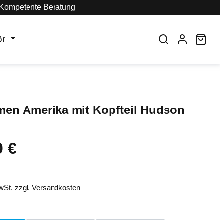
Kompetente Beratung
ör
War
men Amerika mit Kopfteil Hudson
0 €
eis:
MwSt. zzgl. Versandkosten
auswählen