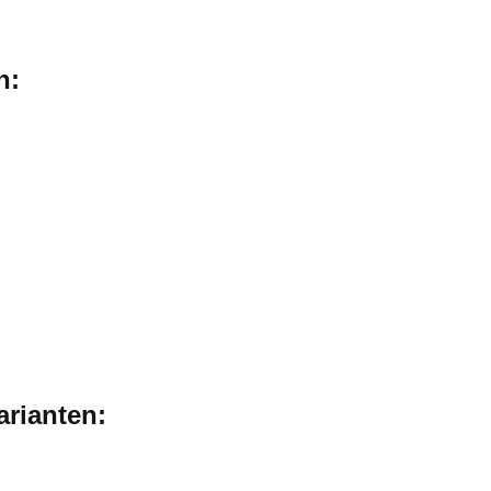
n:
arianten: