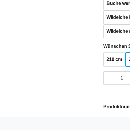
Buche weng
Wildeiche h
Wildeiche 
Wünschen S
210 cm
Produkt 
Produktnu