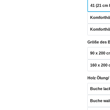
41 (21 cm 
Komforthö
Komforthö
Größe des 
90 x 200 c
160 x 200
Holz Ölung/
Buche lack
Buche waln