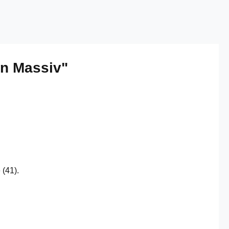
on Massiv"
 (41).