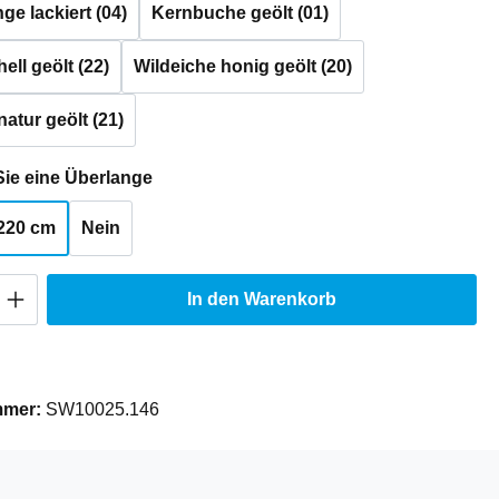
e lackiert (04)
Kernbuche geölt (01)
ell geölt (22)
Wildeiche honig geölt (20)
natur geölt (21)
auswählen
ie eine Überlange
220 cm
Nein
Anzahl: Gib den gewünschten Wert ein oder
In den Warenkorb
mmer:
SW10025.146