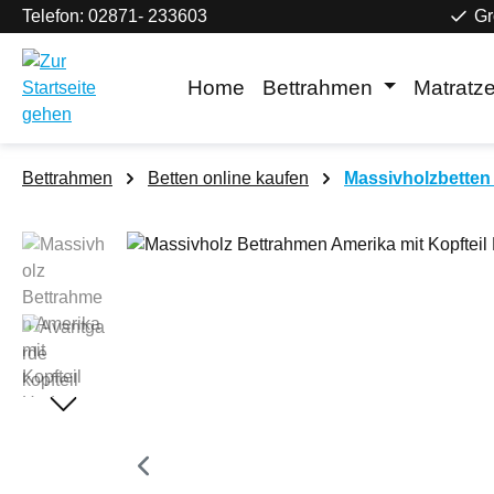
Telefon: 02871- 233603
Gr
m Hauptinhalt springen
Zur Suche springen
Zur Hauptnavigation springen
Home
Bettrahmen
Matratz
Bettrahmen
Betten online kaufen
Massivholzbetten 
Bildergalerie überspringen