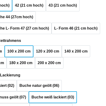
hoch)
42 (21 cm hoch)
43 (21 cm hoch)
he 44 (27cm hoch)
he L- Form 47 (27 cm hoch)
L- Form 46 (21 cm hoch)
auswählen
Bettrahmens
m
100 x 200 cm
120 x 200 cm
140 x 200 cm
 cm
180 x 200 cm
200 x 200 cm
auswählen
 Lackierung
iert (02)
Buche natur geölt (06)
uss geölt (07)
Buche weiß lackiert (03)