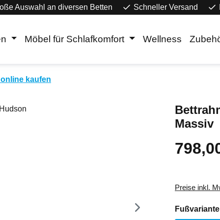
oße Auswahl an diversen Betten
Schneller Versand
en
Möbel für Schlafkomfort
Wellness
Zubeh
online kaufen
Bettrah
Massiv
798,0
Regulärer Pr
Preise inkl. 
Fußvariante