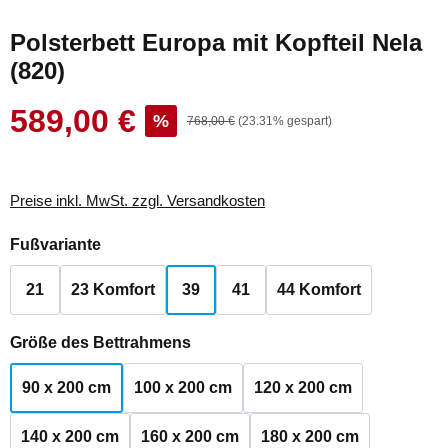
Polsterbett Europa mit Kopfteil Nela
(820)
589,00 €
Verkaufspreis:
%
Regulärer Preis:
768,00 €
(23.31% gespart)
Preise inkl. MwSt. zzgl. Versandkosten
auswählen
Fußvariante
21
23 Komfort
39
41
44 Komfort
auswählen
Größe des Bettrahmens
90 x 200 cm
100 x 200 cm
120 x 200 cm
140 x 200 cm
160 x 200 cm
180 x 200 cm