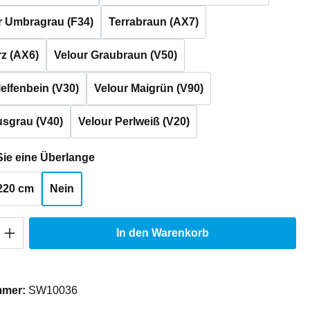
r Umbragrau (F34)
Terrabraun (AX7)
z (AX6)
Velour Graubraun (V50)
lelfenbein (V30)
Velour Maigrün (V90)
usgrau (V40)
Velour Perlweiß (V20)
auswählen
ie eine Überlange
220 cm
Nein
Anzahl: Gib den gewünschten Wert ein oder
In den Warenkorb
mmer:
SW10036