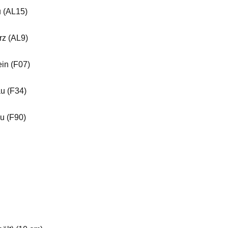
u (AL15)
rz (AL9)
in (F07)
u (F34)
u (F90)