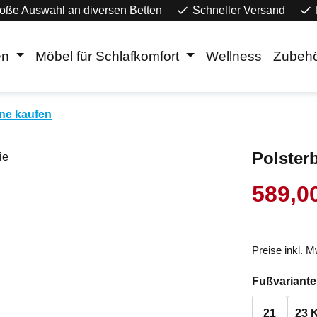
oße Auswahl an diversen Betten
Schneller Versand
en
Möbel für Schlafkomfort
Wellness
Zubeh
ine kaufen
Polsterb
589,0
Verkaufsprei
Preise inkl. 
Fußvariante
21
23 