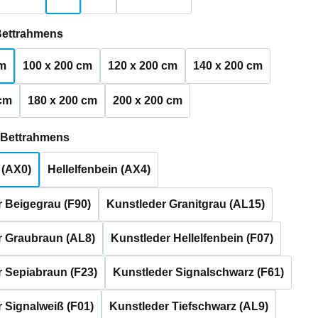
auswählen
Bettrahmens
cm
100 x 200 cm
120 x 200 cm
140 x 200 cm
 cm
180 x 200 cm
200 x 200 cm
auswählen
s Bettrahmens
 (AX0)
Hellelfenbein (AX4)
 Beigegrau (F90)
Kunstleder Granitgrau (AL15)
r Graubraun (AL8)
Kunstleder Hellelfenbein (F07)
 Sepiabraun (F23)
Kunstleder Signalschwarz (F61)
 Signalweiß (F01)
Kunstleder Tiefschwarz (AL9)