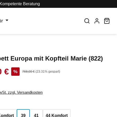
Kompetente Beratung
ör
War
ett Europa mit Kopfteil Marie (822)
0 €
s:
%
Regulärer Preis:
768,00 €
(23.31% gespart)
MwSt. zzgl. Versandkosten
auswählen
Komfort
39
41
44 Komfort