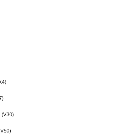
X4)
7)
 (V30)
(V50)