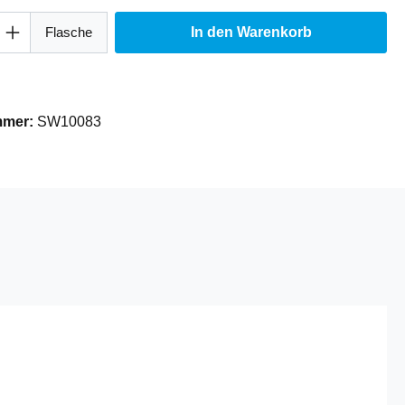
Anzahl: Gib den gewünschten Wert ein oder
Flasche
In den Warenkorb
mmer:
SW10083