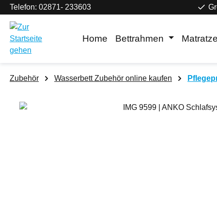
Telefon: 02871- 233603
Gr
m Hauptinhalt springen
Zur Suche springen
Zur Hauptnavigation springen
Home
Bettrahmen
Matratz
Zubehör
Wasserbett Zubehör online kaufen
Pflegep
Bildergalerie überspringen