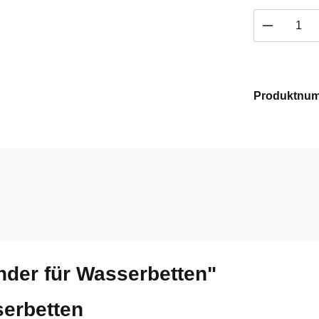
Produkt 
Produktnu
nder für Wasserbetten"
serbetten