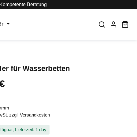
Kompetente Beratung
ör
War
der für Wasserbetten
 €
eis:
ramm
MwSt. zzgl. Versandkosten
fügbar, Lieferzeit: 1 day