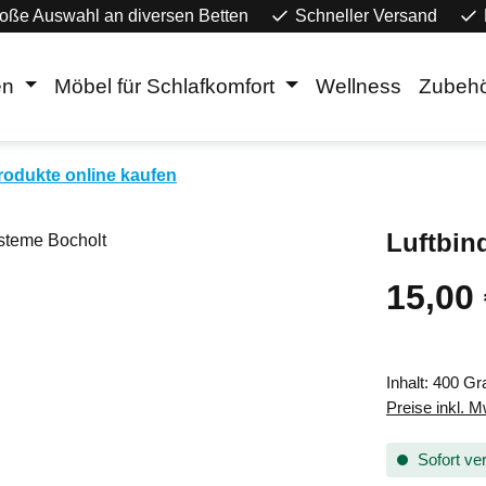
oße Auswahl an diversen Betten
Schneller Versand
en
Möbel für Schlafkomfort
Wellness
Zubeh
rodukte online kaufen
Luftbin
15,00
Regulärer Pr
Inhalt:
400 G
Preise inkl. 
Sofort ver