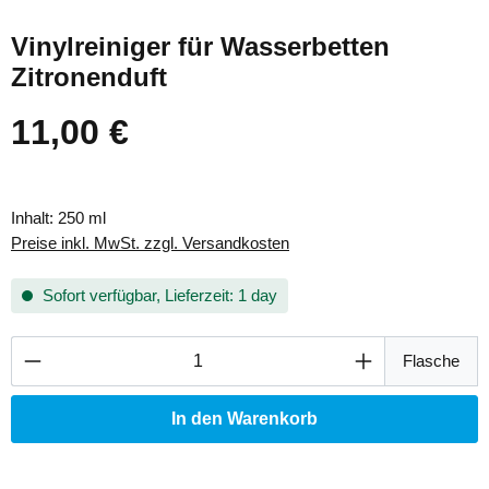
Vinylreiniger für Wasserbetten
Zitronenduft
11,00 €
Regulärer Preis:
Inhalt:
250 ml
Preise inkl. MwSt. zzgl. Versandkosten
Sofort verfügbar, Lieferzeit: 1 day
Produkt Anzahl: Gib den gewünschten Wert ei
Flasche
In den Warenkorb