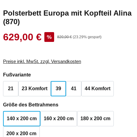
Polsterbett Europa mit Kopfteil Alina
(870)
629,00 €
Verkaufspreis:
%
Regulärer Preis:
820,00 €
(23.29% gespart)
Preise inkl. MwSt. zzgl. Versandkosten
auswählen
Fußvariante
21
23 Komfort
39
41
44 Komfort
auswählen
Größe des Bettrahmens
140 x 200 cm
160 x 200 cm
180 x 200 cm
200 x 200 cm