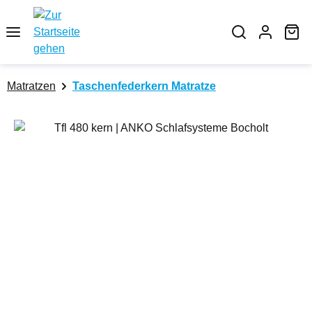
Zum Hauptinhalt springen
Wa
Matratzen
Taschenfederkern Matratze
Bildergalerie überspringen