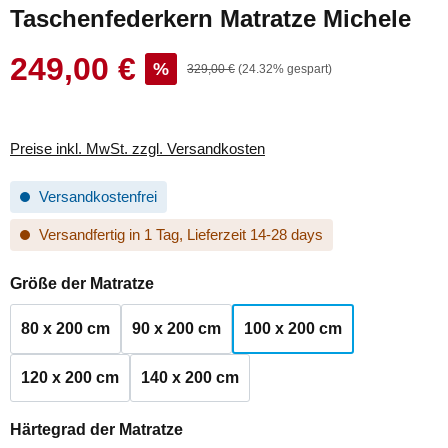
Taschenfederkern Matratze Michele
249,00 €
Verkaufspreis:
%
Regulärer Preis:
329,00 €
(24.32% gespart)
Preise inkl. MwSt. zzgl. Versandkosten
Versandkostenfrei
Versandfertig in 1 Tag, Lieferzeit 14-28 days
auswählen
Größe der Matratze
80 x 200 cm
90 x 200 cm
100 x 200 cm
120 x 200 cm
140 x 200 cm
auswählen
Härtegrad der Matratze