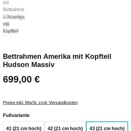
Bettrahmen Amerika mit Kopfteil
Hudson Massiv
699,00 €
Regulärer Preis:
Preise inkl. MwSt. zzgl. Versandkosten
auswählen
Fußvariante
41 (21 cm hoch)
42 (21 cm hoch)
43 (21 cm hoch)