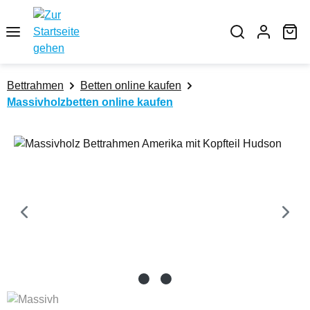
Zum Hauptinhalt springen
Wa
Bettrahmen
Betten online kaufen
Massivholzbetten online kaufen
Bildergalerie überspringen