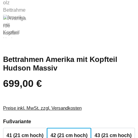
Bettrahmen Amerika mit Kopfteil
Hudson Massiv
699,00 €
Regulärer Preis:
Preise inkl. MwSt. zzgl. Versandkosten
auswählen
Fußvariante
41 (21 cm hoch)
42 (21 cm hoch)
43 (21 cm hoch)