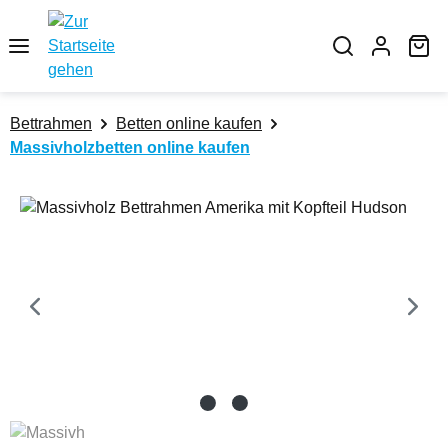
Zum Hauptinhalt springen
Wa
Bettrahmen
Betten online kaufen
Massivholzbetten online kaufen
Bildergalerie überspringen