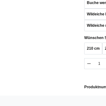
Buche weng
Wildeiche h
Wildeiche 
Wünschen S
210 cm
Produkt 
Produktnu