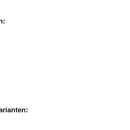
n:
arianten: