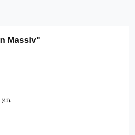
on Massiv"
 (41).