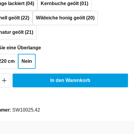
e lackiert (04)
Kernbuche geölt (01)
ell geölt (22)
Wildeiche honig geölt (20)
natur geölt (21)
auswählen
ie eine Überlange
220 cm
Nein
Anzahl: Gib den gewünschten Wert ein oder
In den Warenkorb
mmer:
SW10025.42