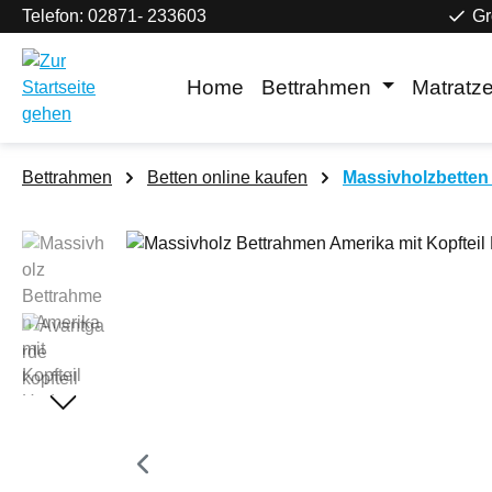
Telefon: 02871- 233603
Gr
m Hauptinhalt springen
Zur Suche springen
Zur Hauptnavigation springen
Home
Bettrahmen
Matratz
Bettrahmen
Betten online kaufen
Massivholzbetten 
Bildergalerie überspringen