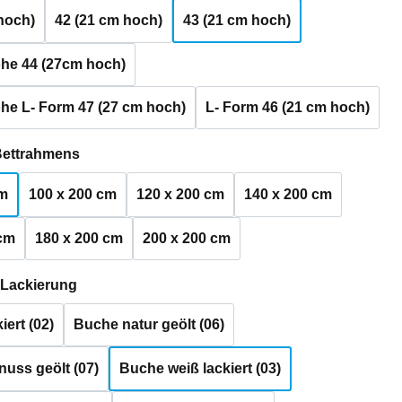
hoch)
42 (21 cm hoch)
43 (21 cm hoch)
he 44 (27cm hoch)
he L- Form 47 (27 cm hoch)
L- Form 46 (21 cm hoch)
auswählen
Bettrahmens
cm
100 x 200 cm
120 x 200 cm
140 x 200 cm
 cm
180 x 200 cm
200 x 200 cm
auswählen
 Lackierung
iert (02)
Buche natur geölt (06)
uss geölt (07)
Buche weiß lackiert (03)