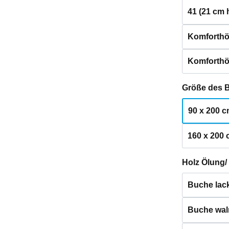
41 (21 cm 
Komforthö
Komforthö
Größe des 
90 x 200 
160 x 200
Holz Ölung/
Buche lack
Buche waln