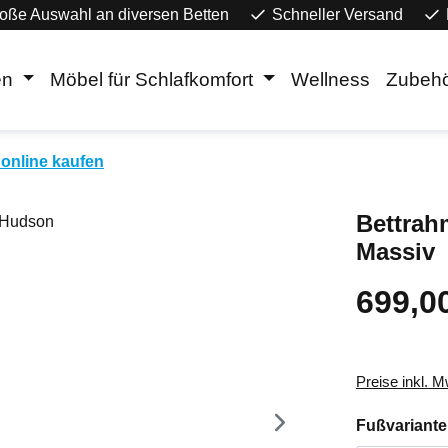
oße Auswahl an diversen Betten
Schneller Versand
en
Möbel für Schlafkomfort
Wellness
Zubeh
online kaufen
Bettrah
Massiv
699,0
Regulärer Pr
Preise inkl. 
Fußvariante