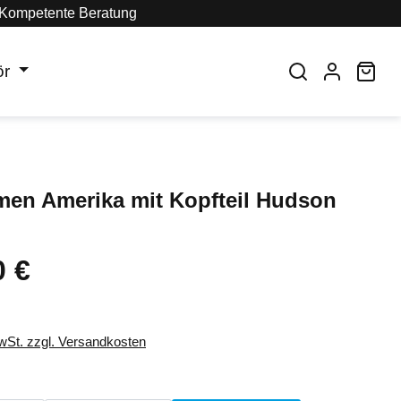
Kompetente Beratung
ör
War
men Amerika mit Kopfteil Hudson
0 €
eis:
MwSt. zzgl. Versandkosten
auswählen