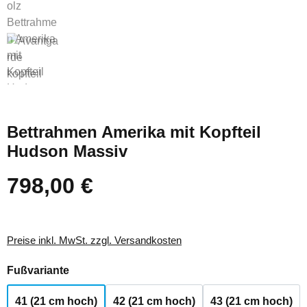
Bettrahmen Amerika mit Kopfteil
Hudson Massiv
798,00 €
Regulärer Preis:
Preise inkl. MwSt. zzgl. Versandkosten
auswählen
Fußvariante
41 (21 cm hoch)
42 (21 cm hoch)
43 (21 cm hoch)