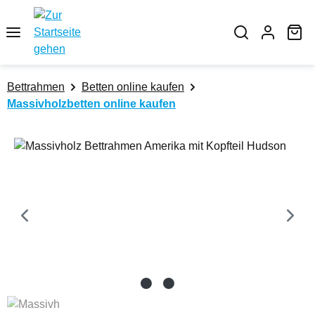
Zum Hauptinhalt springen
Wa
Bettrahmen
Betten online kaufen
Massivholzbetten online kaufen
Bildergalerie überspringen