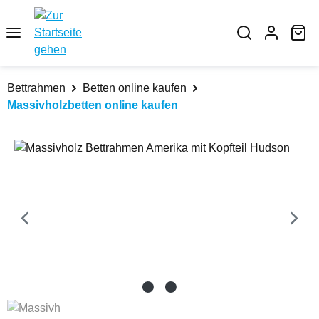
Zum Hauptinhalt springen
Wa
Bettrahmen
Betten online kaufen
Massivholzbetten online kaufen
Bildergalerie überspringen