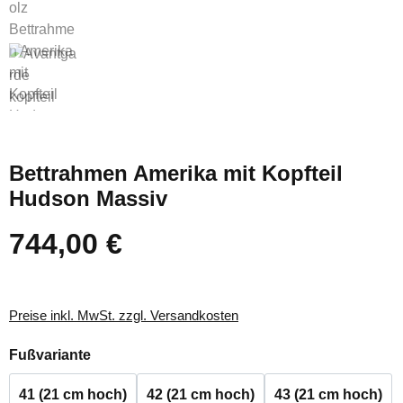
Bettrahmen Amerika mit Kopfteil
Hudson Massiv
744,00 €
Regulärer Preis:
Preise inkl. MwSt. zzgl. Versandkosten
auswählen
Fußvariante
41 (21 cm hoch)
42 (21 cm hoch)
43 (21 cm hoch)