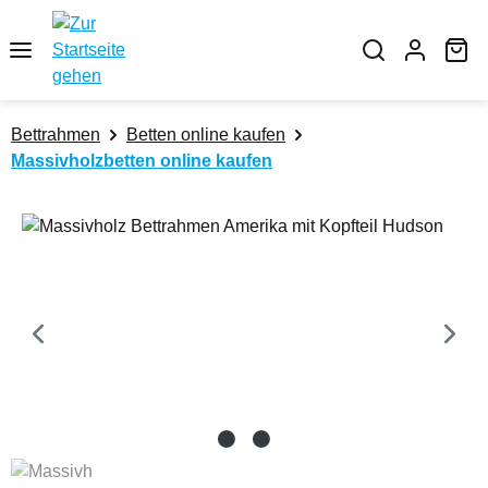
Zum Hauptinhalt springen
Wa
Bettrahmen
Betten online kaufen
Massivholzbetten online kaufen
Bildergalerie überspringen