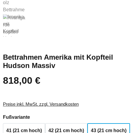
Bettrahmen Amerika mit Kopfteil
Hudson Massiv
818,00 €
Regulärer Preis:
Preise inkl. MwSt. zzgl. Versandkosten
auswählen
Fußvariante
41 (21 cm hoch)
42 (21 cm hoch)
43 (21 cm hoch)