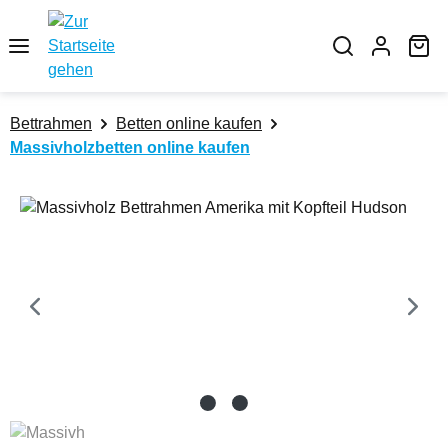
Zum Hauptinhalt springen
Wa
Bettrahmen
Betten online kaufen
Massivholzbetten online kaufen
Bildergalerie überspringen