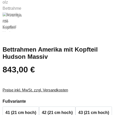
Bettrahmen Amerika mit Kopfteil
Hudson Massiv
843,00 €
Regulärer Preis:
Preise inkl. MwSt. zzgl. Versandkosten
auswählen
Fußvariante
41 (21 cm hoch)
42 (21 cm hoch)
43 (21 cm hoch)