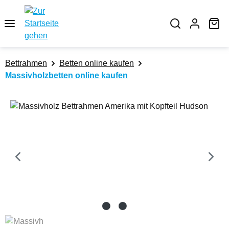
Zum Hauptinhalt springen
Wa
Bettrahmen
Betten online kaufen
Massivholzbetten online kaufen
Bildergalerie überspringen