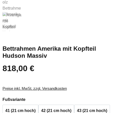
Bettrahmen Amerika mit Kopfteil
Hudson Massiv
818,00 €
Regulärer Preis:
Preise inkl. MwSt. zzgl. Versandkosten
auswählen
Fußvariante
41 (21 cm hoch)
42 (21 cm hoch)
43 (21 cm hoch)