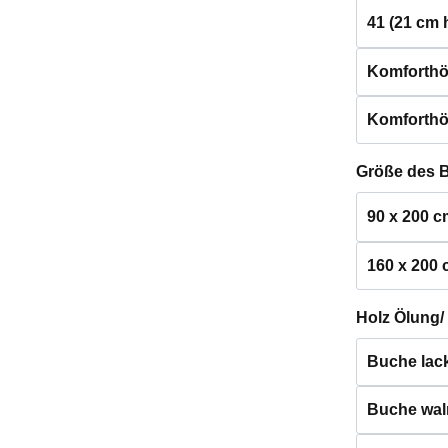
41 (21 cm 
Komforthö
Komforthö
Größe des 
90 x 200 c
160 x 200
Holz Ölung/
Buche lack
Buche waln