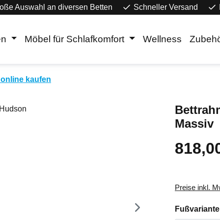
oße Auswahl an diversen Betten
Schneller Versand
en
Möbel für Schlafkomfort
Wellness
Zubeh
online kaufen
Bettrah
Massiv
818,0
Regulärer Pr
Preise inkl. 
Fußvariante