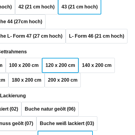
hoch)
42 (21 cm hoch)
43 (21 cm hoch)
he 44 (27cm hoch)
he L- Form 47 (27 cm hoch)
L- Form 46 (21 cm hoch)
auswählen
Bettrahmens
m
100 x 200 cm
120 x 200 cm
140 x 200 cm
 cm
180 x 200 cm
200 x 200 cm
auswählen
 Lackierung
iert (02)
Buche natur geölt (06)
uss geölt (07)
Buche weiß lackiert (03)