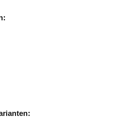
n:
arianten: