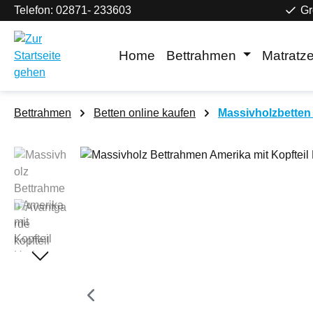
Telefon: 02871- 233603
Gr
m Hauptinhalt springen
Zur Suche springen
Zur Hauptnavigation springen
Home
Bettrahmen
Matratz
Bettrahmen
Betten online kaufen
Massivholzbetten 
Bildergalerie überspringen