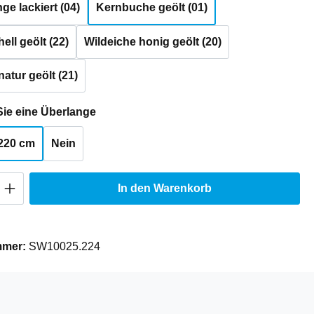
e lackiert (04)
Kernbuche geölt (01)
ell geölt (22)
Wildeiche honig geölt (20)
natur geölt (21)
auswählen
ie eine Überlange
220 cm
Nein
Anzahl: Gib den gewünschten Wert ein oder
In den Warenkorb
mmer:
SW10025.224