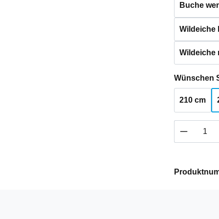
Buche weng
Wildeiche h
Wildeiche 
Wünschen S
210 cm
Produkt 
Produktnu