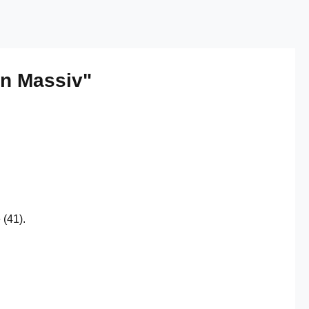
on Massiv"
 (41).