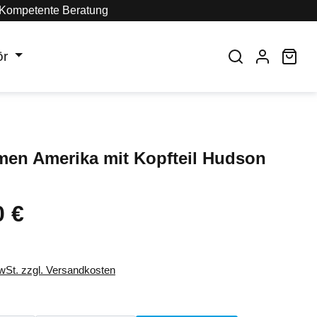
Kompetente Beratung
ör
War
men Amerika mit Kopfteil Hudson
0 €
eis:
MwSt. zzgl. Versandkosten
auswählen