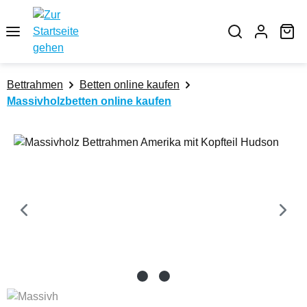
Zum Hauptinhalt springen
Wa
Bettrahmen
Betten online kaufen
Massivholzbetten online kaufen
Bildergalerie überspringen