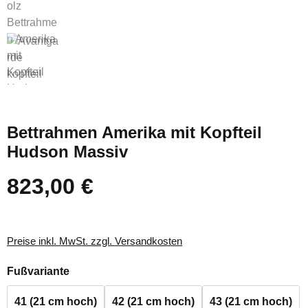
Bettrahmen Amerika mit Kopfteil
Hudson Massiv
823,00 €
Regulärer Preis:
Preise inkl. MwSt. zzgl. Versandkosten
auswählen
Fußvariante
41 (21 cm hoch)
42 (21 cm hoch)
43 (21 cm hoch)