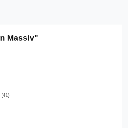
on Massiv"
 (41).