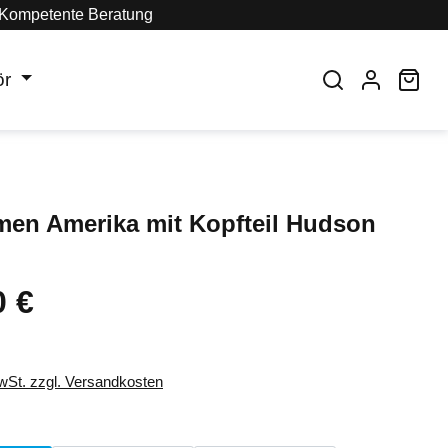
Kompetente Beratung
ör
War
men Amerika mit Kopfteil Hudson
0 €
eis:
MwSt. zzgl. Versandkosten
auswählen