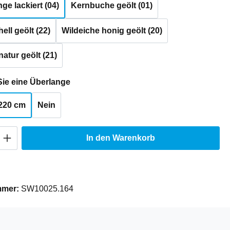
e lackiert (04)
Kernbuche geölt (01)
ell geölt (22)
Wildeiche honig geölt (20)
natur geölt (21)
auswählen
ie eine Überlange
220 cm
Nein
Anzahl: Gib den gewünschten Wert ein oder
In den Warenkorb
mmer:
SW10025.164