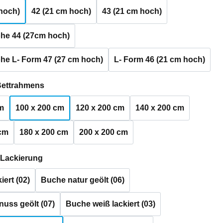
hoch)
42 (21 cm hoch)
43 (21 cm hoch)
he 44 (27cm hoch)
he L- Form 47 (27 cm hoch)
L- Form 46 (21 cm hoch)
auswählen
Bettrahmens
m
100 x 200 cm
120 x 200 cm
140 x 200 cm
 cm
180 x 200 cm
200 x 200 cm
auswählen
 Lackierung
iert (02)
Buche natur geölt (06)
uss geölt (07)
Buche weiß lackiert (03)