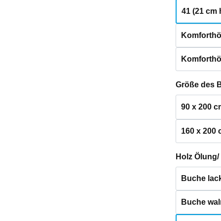
41 (21 cm 
Komforthö
Komforthö
Größe des 
90 x 200 c
160 x 200
Holz Ölung/
Buche lack
Buche waln