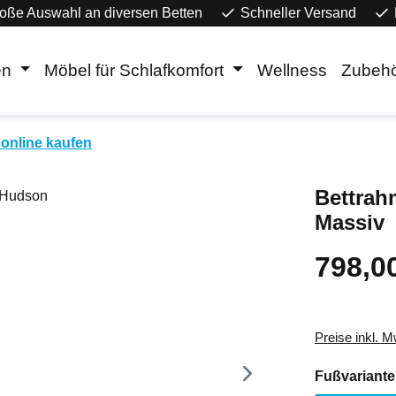
oße Auswahl an diversen Betten
Schneller Versand
en
Möbel für Schlafkomfort
Wellness
Zubeh
online kaufen
Bettrah
Massiv
798,0
Regulärer Pr
Preise inkl. 
Fußvariante