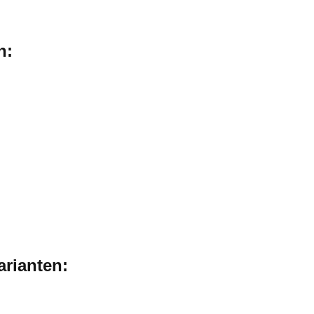
n:
arianten: