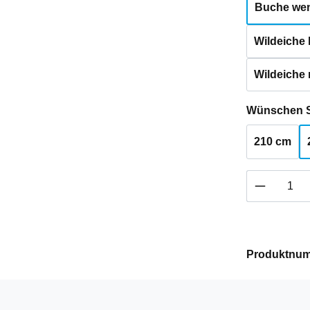
Buche weng
Wildeiche h
Wildeiche 
Wünschen S
210 cm
Produkt 
Produktnu