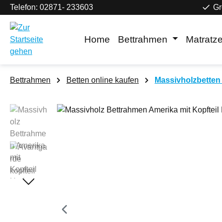
Telefon: 02871- 233603
Gr
m Hauptinhalt springen
Zur Suche springen
Zur Hauptnavigation springen
Home
Bettrahmen
Matratz
Bettrahmen
Betten online kaufen
Massivholzbetten 
Bildergalerie überspringen