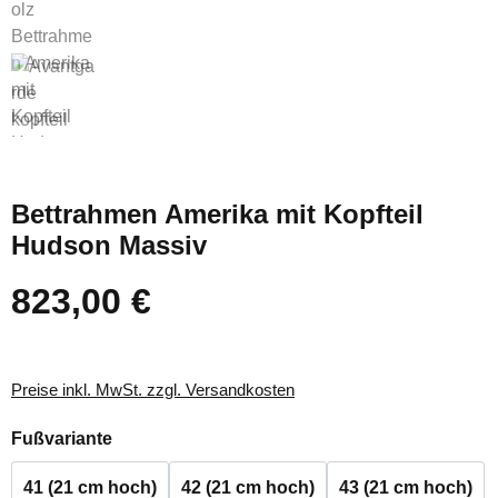
Bettrahmen Amerika mit Kopfteil
Hudson Massiv
823,00 €
Regulärer Preis:
Preise inkl. MwSt. zzgl. Versandkosten
auswählen
Fußvariante
41 (21 cm hoch)
42 (21 cm hoch)
43 (21 cm hoch)