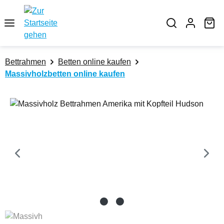
Zum Hauptinhalt springen
Wa
Bettrahmen
Betten online kaufen
Massivholzbetten online kaufen
Bildergalerie überspringen