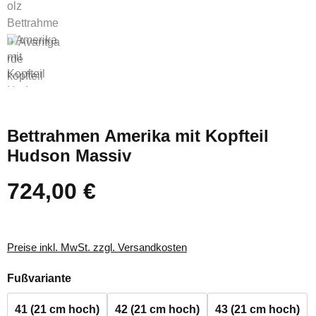
Bettrahmen Amerika mit Kopfteil
Hudson Massiv
724,00 €
Regulärer Preis:
Preise inkl. MwSt. zzgl. Versandkosten
auswählen
Fußvariante
41 (21 cm hoch)
42 (21 cm hoch)
43 (21 cm hoch)