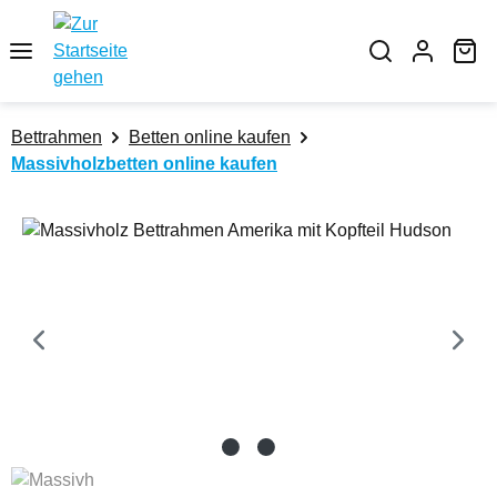
Zum Hauptinhalt springen
Wa
Bettrahmen
Betten online kaufen
Massivholzbetten online kaufen
Bildergalerie überspringen