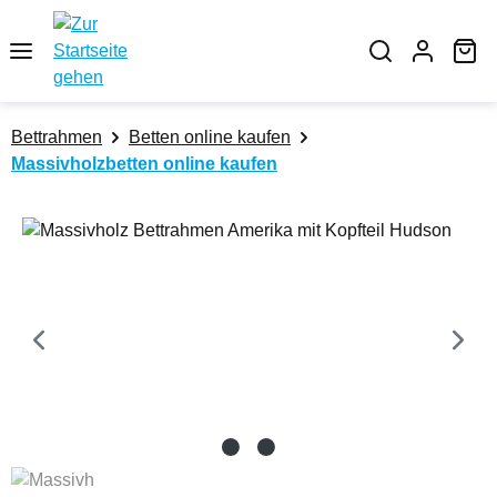
Zum Hauptinhalt springen
Wa
Bettrahmen
Betten online kaufen
Massivholzbetten online kaufen
Bildergalerie überspringen