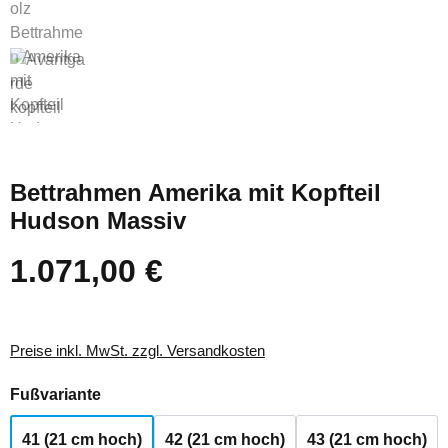
Bettrahmen Amerika mit Kopfteil
Hudson Massiv
1.071,00 €
Regulärer Preis:
Preise inkl. MwSt. zzgl. Versandkosten
auswählen
Fußvariante
41 (21 cm hoch)
42 (21 cm hoch)
43 (21 cm hoch)